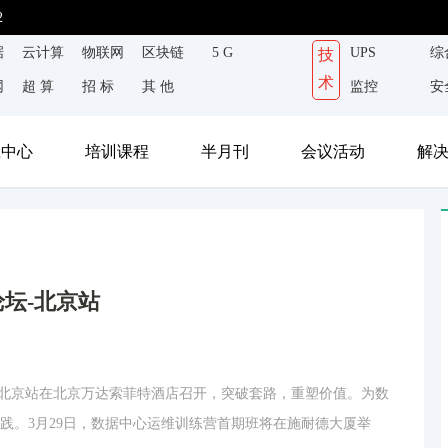
2
据
云计算
物联网
区块链
5 G
UPS
综
技
术
网
超 算
招 标
其 他
监控
安
载中心
培训课程
半月刊
会议活动
解
论坛-北京站
设施论坛北京站在北京万达索菲特酒店召开，突破套路，重塑价值。为数
践。3月29日，数据中心运维训练营首期班将在施耐德大厦举