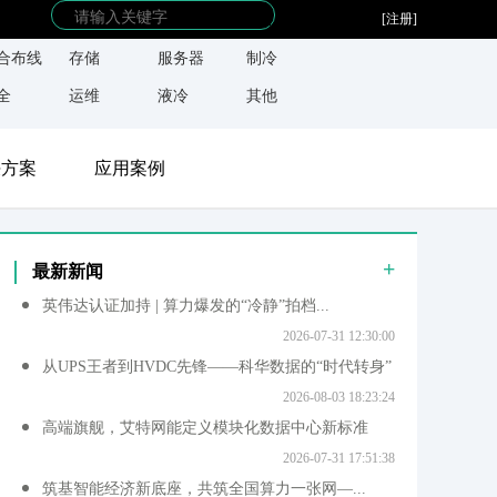
[注册]
合布线
存储
服务器
制冷
全
运维
液冷
其他
决方案
应用案例
+
最新新闻
英伟达认证加持 | 算力爆发的“冷静”拍档...
2026-07-31 12:30:00
从UPS王者到HVDC先锋——科华数据的“时代转身”
2026-08-03 18:23:24
高端旗舰，艾特网能定义模块化数据中心新标准
2026-07-31 17:51:38
筑基智能经济新底座，共筑全国算力一张网—...